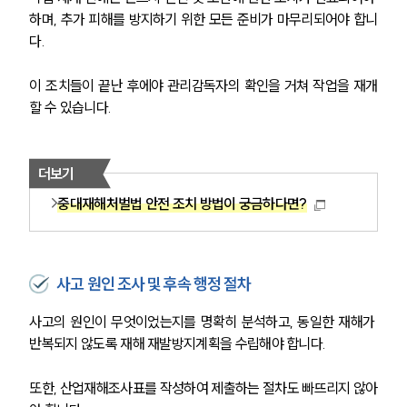
글로벌 파트너 로펌
하며, 추가 피해를 방지하기 위한 모든 준비가 마무리되어야 합니
고객의 소리
다.
통합검색
AI대륜
이 조치들이 끝난 후에야 관리감독자의 확인을 거쳐 작업을 재개
할 수 있습니다.
업무사례
주요 업무사례
더보기
사례분석/최신동향
법률정보
중대재해처벌법 안전 조치 방법이 궁금하다면?
법률지식인
고객후기
사고 원인 조사 및 후속 행정 절차
업무분야
사고의 원인이 무엇이었는지를 명확히 분석하고, 동일한 재해가 
산업안전·중대재해그룹 업무
반복되지 않도록 재해 재발방지계획을 수립해야 합니다.
전체
또한, 산업재해조사표를 작성하여 제출하는 절차도 빠뜨리지 않아
구성원 소개