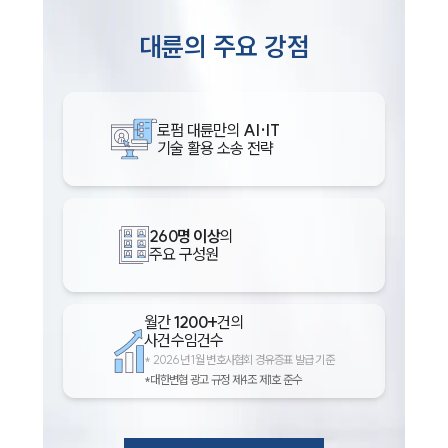
대륜의 주요 강점
로펌 대륜만의
AI·IT
기술 활용 소송 전략
260명 이상
의
주요 구성원
월간
1200+
건의
사건수임건수
*
2026년 1월 변호사협회 경유증표 발급 기준
*대한변협 광고 규정 제4조 제1호 준수