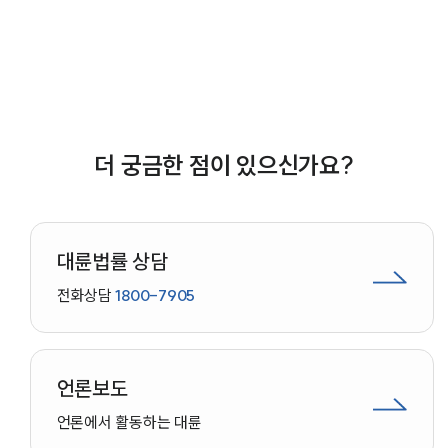
중대재해전문변호사
소식/자료
언론보도
공지사항
더 궁금한 점이 있으신가요?
법률 블로그
법률서식
뉴스레터/브로슈어
세미나
대륜법률 상담
대륜법률상담예약
전화상담
1800-7905
대륜법률상담예약
언론보도
언론에서 활동하는 대륜