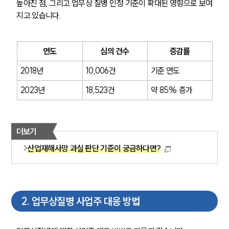
높아진 점, 그리고 업무상 질병 인정 기준이 확대된 영향으로 보여
지고 있습니다.
연도
심의 건수
증감률
2018년
10,006건
기준 연도
2023년
18,523건
약 85% 증가
더보기
산업재해사망 과실 판단 기준이 궁금하다면?
2
.
업무상질병 사업주 대응 방법