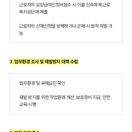
주요 업무사례
근로자의 요양급여신청서접수 시 이를 신속하게 근로
사례분석/최신동향
복지공단에 제출
법률정보
법률지식인
고객후기
근로자의 산재신청을 방해하거나 은폐 시 법적 처벌 가
능
업무분야
산업안전·중대재해그룹 업무
3. 업무환경 조사 및 재발방지 대책 수립
전체
구성원 소개
업무환경 및 유해요인 확인
중대재해전문변호사
재발 방지를 위한 작업환경 개선, 보호장비 지급, 안전
교육 시행
소식/자료
언론보도