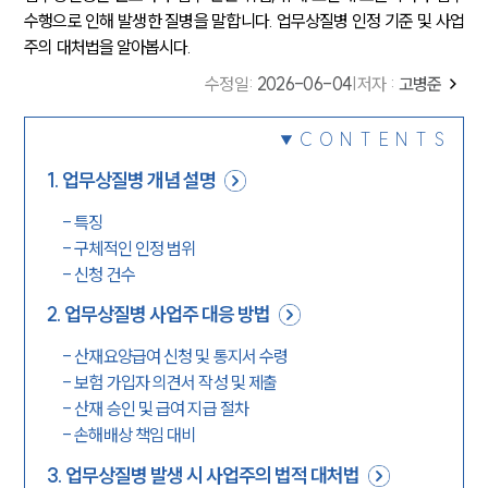
수행으로 인해 발생한 질병을 말합니다. 업무상질병 인정 기준 및 사업
주의 대처법을 알아봅시다.
수정일
:
2026-06-04
|
저자 :
고병준
CONTENTS
1
.
업무상질병 개념 설명
-
특징
-
구체적인 인정 범위
-
신청 건수
2
.
업무상질병 사업주 대응 방법
-
산재요양급여 신청 및 통지서 수령
-
보험 가입자 의견서 작성 및 제출
-
산재 승인 및 급여 지급 절차
-
손해배상 책임 대비
3
.
업무상질병 발생 시 사업주의 법적 대처법