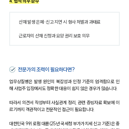
공지사항
4. 법적 의무 준수
법률 블로그
법률서식
뉴스레터/브로슈어
산재 발생 은폐·신고 지연 시 형사 처벌과 과태료
세미나
근로자의 산재 신청과 요양 권리 보호 의무
대륜법률상담예약
대륜법률상담예약
전문가의 조력이 필요하다면?
업무상질병은 발생 원인의 복잡성과 인정 기준의 엄격함으로 인
해 사업주 입장에서도 정확한 대응이 쉽지 않은 경우가 많습니다.
따라서 의견서 작성부터 사실관계 정리, 관련 증빙자료 확보에 이
르기까지 객관적이고 전문적인 접근이 필요합니다.
대한민국 9위 로펌 대륜(25년 국세청 부가가치세 신고 기준)은 중