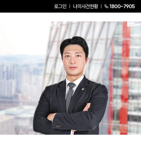
로그인
나의사건현황
1800-7905
양기연
Partner Attorney