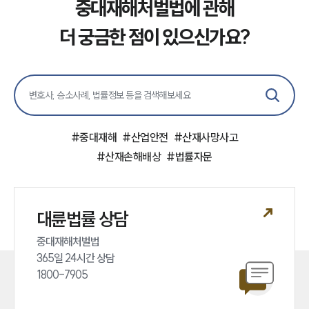
중대재해처벌법에 관해
더 궁금한 점이 있으신가요?
소식/자료
언론보도
공지사항
법률 블로그
법률서식
뉴스레터/브로슈어
세미나
#
중대재해
#
산업안전
#
산재사망사고
#
산재손해배상
#
법률자문
대륜법률상담예약
대륜법률상담예약
대륜법률 상담
중대재해처벌법 

365일 24시간 상담 

1800-7905