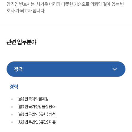
양기연 변호사는 ‘차가운 머리와 따뜻한 가슴으로 의뢰인 곁에 있는 변
호사’가 되고자 합니다.
관련 업무분야
금융
형사
부동산
가사
행정
이혼
민사
손해배상
음주교통사고
학교폭력
성범죄
경력
(前) 한국예탁결제원
(前) 한국가정법률상담소
(前) 법무법인(유한) 명천
(現) 법무법인(유한) 대륜