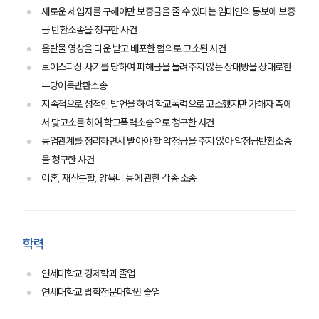
새로운 세입자를 구해야만 보증금을 줄 수 있다는 임대인의 통보에 보증
금 반환소송을 청구한 사건
음란물 영상을 다운 받고 배포한 혐의로 고소된 사건
보이스피싱 사기를 당하여 피해금을 돌려주지 않는 상대방을 상대로한
부당이득반환소송
지속적으로 성적인 발언을 하여 학교폭력으로 고소했지만 가해자 측에
서 맞고소를 하여 학교폭력소송으로 청구한 사건
동업관계를 정리하면서 받아야 할 약정금을 주지 않아 약정금반환소송
을 청구한 사건
이혼, 재산분할, 양육비 등에 관한 각종 소송
그룹소개
학력
그룹소개
대륜의 강점
오시는 길
연세대학교 경제학과 졸업
글로벌 파트너 로펌
연세대학교 법학전문대학원 졸업
고객의 소리
통합검색