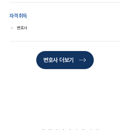
AI대륜
자격 취득
업무사례
변호사
주요 업무사례
사례분석/최신동향
법률정보
법률지식인
고객후기
변호사 더보기
업무분야
산업안전·중대재해그룹 업무
전체
구성원 소개
중대재해전문변호사