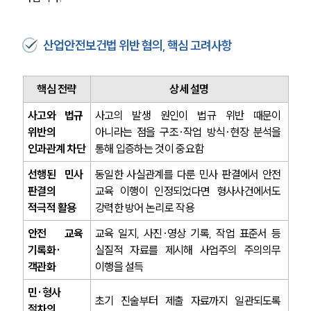
산업안전보건법 위반 혐의, 핵심 고려사항
핵심 전략
상세 설명
사고와 법규 
사고의 발생 원인이 법규 위반 때문이 
위반의 
아니라는 점을 구조·작업 방식·현장 분석을 
그룹소개
인과관계 차단
통해 입증하는 것이 중요함
그룹소개
선행된 민사 
동일한 사실관계를 다룬 민사 판결에서 안전 
대륜의 강점
판결의 
교육 이행이 인정되었다면 형사사건에서도 
오시는 길
글로벌 파트너 로펌
적극적 활용
강력한 방어 논리로 작용
고객의 소리
안전 교육 
교육 일지, 사진·영상 기록, 작업 표준서 등 
통합검색
AI대륜
기록화·
실질적 자료를 제시해 사업주의 주의의무 
객관화
이행을 설득
업무사례
민·형사 
초기 진술부터 제출 자료까지 일관되도록 
절차의 