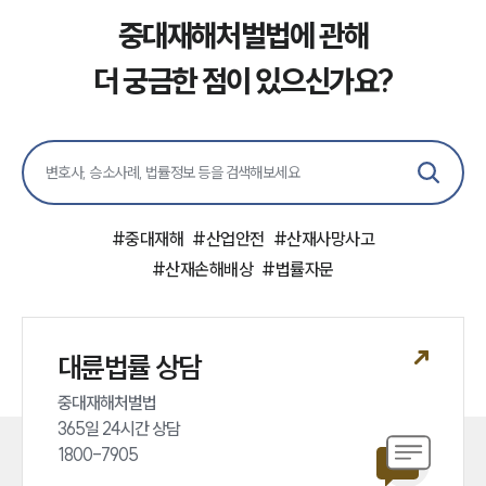
중대재해처벌법에 관해
더 궁금한 점이 있으신가요?
#
중대재해
#
산업안전
#
산재사망사고
#
산재손해배상
#
법률자문
대륜법률 상담
중대재해처벌법 

365일 24시간 상담 

1800-7905