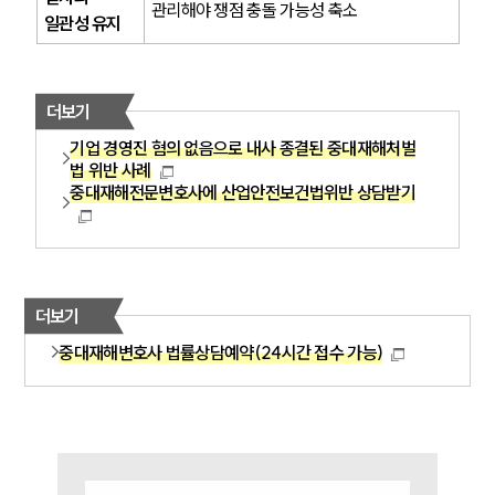
관리해야 쟁점 충돌 가능성 축소
주요 업무사례
일관성 유지
사례분석/최신동향
법률정보
법률지식인
고객후기
더보기
기업 경영진 혐의 없음으로 내사 종결된 중대재해처벌
법 위반 사례
업무분야
중대재해전문변호사에 산업안전보건법위반 상담받기
산업안전·중대재해그룹 업무
전체
구성원 소개
더보기
중대재해변호사 법률상담예약(24시간 접수 가능)
중대재해전문변호사
소식/자료
언론보도