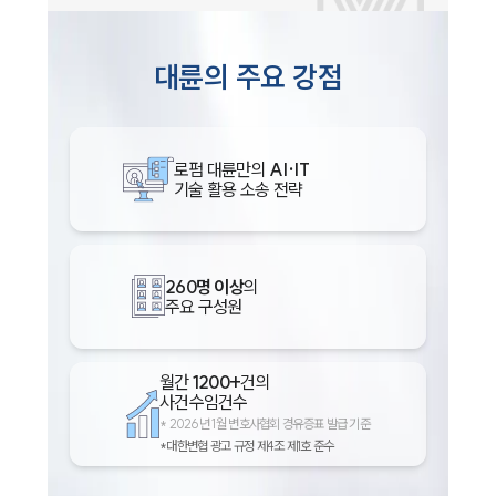
대륜의 주요 강점
로펌 대륜만의
AI·IT
기술 활용 소송 전략
260명 이상
의
주요 구성원
월간
1200+
건의
사건수임건수
*
2026년 1월 변호사협회 경유증표 발급 기준
*대한변협 광고 규정 제4조 제1호 준수