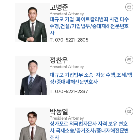
고병준
President Attorney
대규모 기업·화이트칼라범죄 사건 다수
수행,건설/기업법무/중대재해전문변호
사
T.
070-5221-2805
정찬우
President Attorney
대규모 기업법무 소송·자문 수행,조세/행
정/중대재해전문변호사
T.
070-5221-2387
박동일
President Attorney
싱가포르 외국법자문사 자격 보유 변호
사,국제소송/증거조사/중대재해전문변
호사