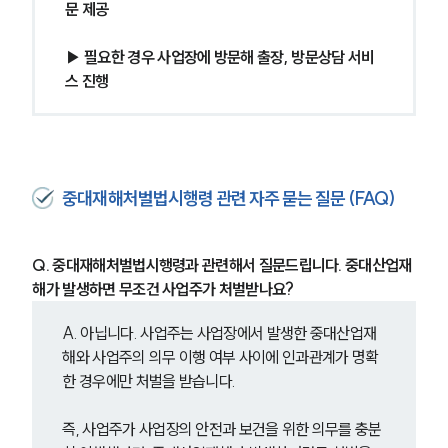
문 제공
중대재해전문변호사
▶ 필요한 경우 사업장에 방문해 출장, 방문상담 서비
스 진행
소식/자료
언론보도
공지사항
법률 블로그
법률서식
중대재해처벌법시행령 관련 자주 묻는 질문 (FAQ)
뉴스레터/브로슈어
세미나
Q. 중대재해처벌법시행령과 관련해서 질문드립니다. 중대산업재
해가 발생하면 무조건 사업주가 처벌받나요?
대륜법률상담예약
A. 아닙니다. 사업주는 사업장에서 발생한 중대산업재
대륜법률상담예약
해와 사업주의 의무 이행 여부 사이에 인과관계가 명확
한 경우에만 처벌을 받습니다.
즉, 사업주가 사업장의 안전과 보건을 위한 의무를 충분