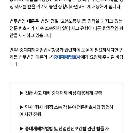
고객의 소리
정 제재를 받을 위기에 놓인 상황이라면 빠르게 대응해야 합니다.
통합검색
AI대륜
법무법인 대륜은 법원·검찰·고용노동부 등 경력을 가지고 있는 
전문 변호사가 다수 소속되어 있어 사고 유형에 따른 합리적인 방
업무사례
안을 제시하고 있습니다.
주요 업무사례
만약, 중대재해처벌법시행령과 관련하여 도움이 필요하시다면 언
사례분석/최신동향
법률정보
제든 법무법인 대륜의 🔗
중대재해변호사
에게 요청해 주시길 바랍
법률지식인
니다.
고객후기
업무분야
▶ 긴급 사고 대비 중대재해 비상 대응체계 구축
산업안전·중대재해그룹 업무
전체
▶ 민사·형사·행정 소송 각 분야 전문변호사와 협업하
여 사건 진행
구성원 소개
▶ 중대재해처벌법 및 산업안전보건법 관련 법률 자