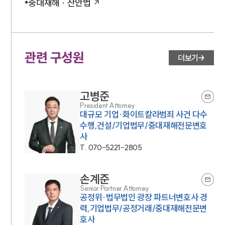
중대재해 · 산안법
관련 구성원
더보기
고병준
President Attorney
대규모 기업·화이트칼라범죄 사건 다수
수행,건설/기업법무/중대재해전문변호
사
T.
070-5221-2805
손계준
Senior Partner Attorney
공정위·법무법인 광장 파트너변호사 경
력,기업법무/공정거래/중대재해전문변
호사