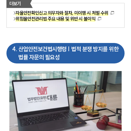
더보기
그룹소개
자율안전확인신고 의무자와 절차, 미이행 시 처벌 수위
위험물안전관리법 주요 내용 및 위반 시 불이익
그룹소개
대륜의 강점
오시는 길
글로벌 파트너 로펌
고객의 소리
4
.
산업안전보건법시행령 | 법적 분쟁 방지를 위한
통합검색
AI대륜
법률 자문의 필요성
업무사례
주요 업무사례
사례분석/최신동향
법률정보
법률지식인
고객후기
업무분야