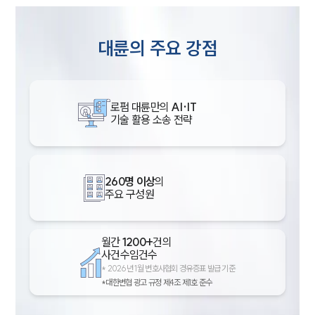
대륜의 주요 강점
로펌 대륜만의
AI·IT
기술 활용 소송 전략
260명 이상
의
주요 구성원
월간
1200+
건의
사건수임건수
*
2026년 1월 변호사협회 경유증표 발급 기준
*대한변협 광고 규정 제4조 제1호 준수