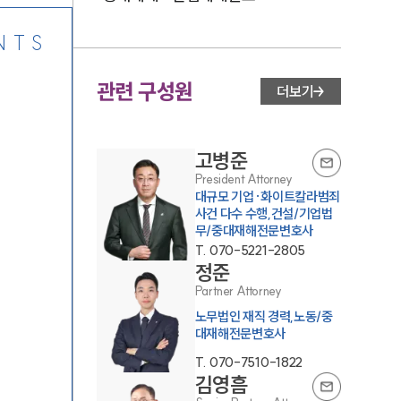
NTS
관련 구성원
더보기
고병준
President Attorney
대규모 기업·화이트칼라범죄
사건 다수 수행,건설/기업법
무/중대재해전문변호사
T.
070-5221-2805
정준
Partner Attorney
노무법인 재직 경력,노동/중
대재해전문변호사
T.
070-7510-1822
김영흠