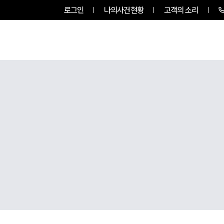
로그인
나의사건현황
고객의 소리
룹소개
업무사례
업무분야