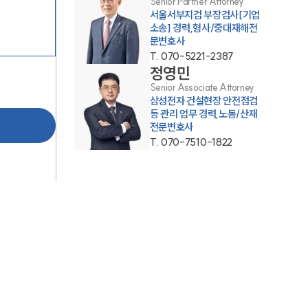
Senior Partner Attorney
서울서부지검 부장검사[기업
소송] 경력,형사/중대재해전
문변호사
T.
070-5221-2387
정영민
Senior Associate Attorney
삼성전자 건설현장 안전점검
등 관리 업무 경력,노동/산재
전문변호사
그룹소개
T.
070-7510-1822
그룹소개
대륜의 강점
오시는 길
글로벌 파트너 로펌
고객의 소리
통합검색