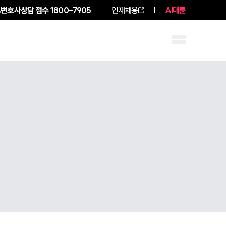
변호사상담 접수
1800-7905
인재채용
AI대륜
구성원 소개
소식/자료