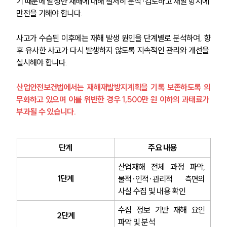
기 때문에 발생한 재해에 대해 철저히 분석·검토하고 재발 방지에 
만전을 기해야 합니다.
그룹소개
사고가 수습된 이후에는 재해 발생 원인을 단계별로 분석하여, 향
그룹소개
후 유사한 사고가 다시 발생하지 않도록 지속적인 관리와 개선을 
대륜의 강점
오시는 길
실시해야 합니다.
글로벌 파트너 로펌
고객의 소리
산업안전보건법에서는 재해재발방지계획을 기록 보존하도록 의
통합검색
무화하고 있으며 이를 위반한 경우 1,500만 원 이하의 과태료가 
AI대륜
부과될 수 있습니다.
업무사례
단계
주요 내용
주요 업무사례
사례분석/최신동향
산업재해 전체 과정 파악, 
법률정보
1단계
물적·인적·관리적 측면의 
법률지식인
사실 수집 및 내용 확인
고객후기
수집 정보 기반 재해 요인 
2단계
파악 및 분석