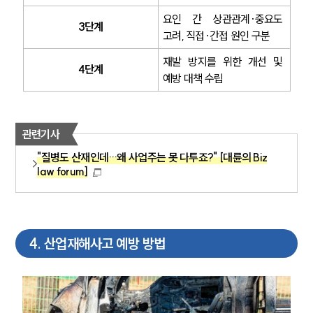
업무분야
요인 간 상관관계·중요도 
3단계
산업안전·중대재해그룹 업무
고려, 직접·간접 원인 구분
전체
재발 방지를 위한 개선 및 
4단계
예방 대책 수립
구성원 소개
중대재해전문변호사
관련기사
"질병도 산재인데…왜 사업주는 못 다투죠?" [대륜의 Biz
소식/자료
law forum]
언론보도
공지사항
법률 블로그
법률서식
4
.
산업재해사고 예방 방법
뉴스레터/브로슈어
세미나
대륜법률상담예약