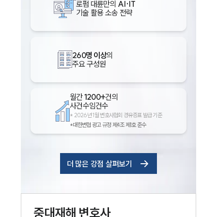
로펌 대륜만의
AI·IT
기술 활용 소송 전략
260명 이상
의
주요 구성원
월간
1200+
건의
사건수임건수
*
2026년 1월 변호사협회 경유증표 발급 기준
*대한변협 광고 규정 제4조 제1호 준수
더 많은 강점 살펴보기
중대재해
변호사