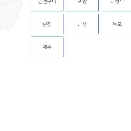
김천구미
포항
의정부
순천
군산
목포
제주