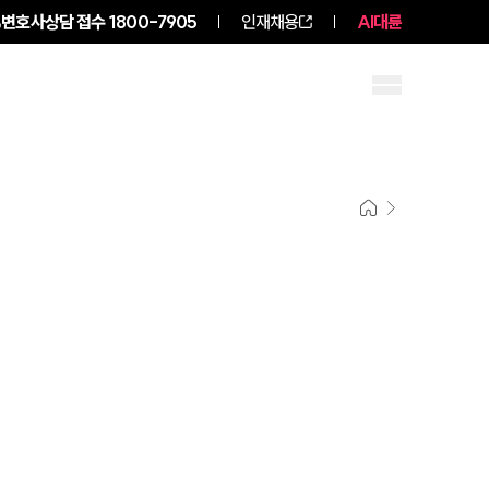
변호사상담 접수
1800-7905
인재채용
AI대륜
구성원 소개
소식/자료
그룹소개
그룹소개
대륜의 강점
오시는 길
글로벌 파트너 로펌
고객의 소리
통합검색
AI대륜