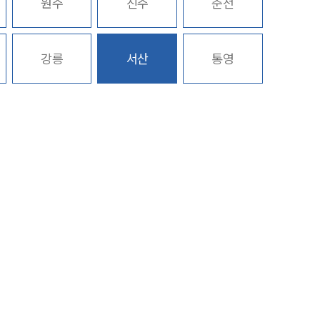
원주
진주
춘천
구성원 소개
강릉
서산
통영
중대재해전문변호사
소식/자료
언론보도
공지사항
법률 블로그
법률서식
뉴스레터/브로슈어
세미나