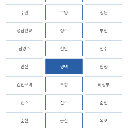
업무분야
수원
고양
창원
산업안전·중대재해그룹 업무
성남판교
청주
부천
전체
남양주
천안
전주
구성원 소개
중대재해전문변호사
안산
평택
안양
소식/자료
김천구미
포항
의정부
언론보도
공지사항
원주
진주
춘천
법률 블로그
법률서식
뉴스레터/브로슈어
순천
군산
목포
세미나