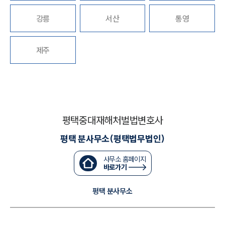
강릉
서산
통영
대륜법률상담예약
대륜법률상담예약
제주
평택중대재해처벌법변호사
평택 분사무소(평택법무법인)
사무소 홈페이지
바로가기
평택 분사무소