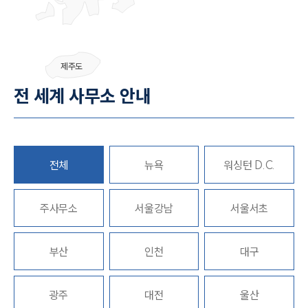
그룹소개
제주도
그룹소개
전 세계 사무소 안내
대륜의 강점
오시는 길
글로벌 파트너 로펌
고객의 소리
통합검색
전체
뉴욕
워싱턴 D.C.
AI대륜
주사무소
업무사례
서울강남
서울서초
주요 업무사례
부산
인천
대구
사례분석/최신동향
법률정보
법률지식인
고객후기
광주
대전
울산