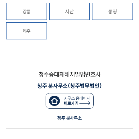
강릉
서산
통영
대륜법률상담예약
대륜법률상담예약
제주
청주중대재해처벌법변호사
청주 분사무소(청주법무법인)
사무소 홈페이지
바로가기
청주 분사무소