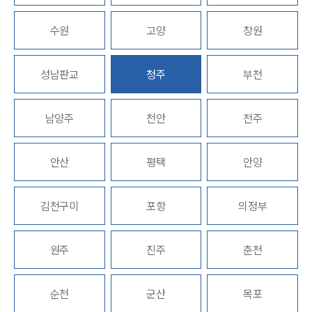
업무분야
수원
고양
창원
산업안전·중대재해그룹 업무
성남판교
청주
부천
전체
남양주
천안
전주
구성원 소개
중대재해전문변호사
안산
평택
안양
소식/자료
김천구미
포항
의정부
언론보도
공지사항
원주
진주
춘천
법률 블로그
법률서식
뉴스레터/브로슈어
순천
군산
목포
세미나