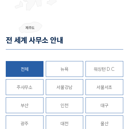
그룹소개
제주도
그룹소개
전 세계 사무소 안내
대륜의 강점
오시는 길
글로벌 파트너 로펌
고객의 소리
통합검색
전체
뉴욕
워싱턴 D.C.
AI대륜
주사무소
업무사례
서울강남
서울서초
주요 업무사례
부산
인천
대구
사례분석/최신동향
법률정보
법률지식인
고객후기
광주
대전
울산