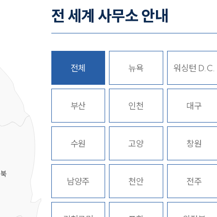
전 세계 사무소 안내
전체
뉴욕
워싱턴 D.C.
히
부산
인천
대구
수원
고양
창원
경북
남양주
천안
전주