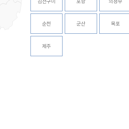
김천구미
포항
의정부
순천
군산
목포
제주