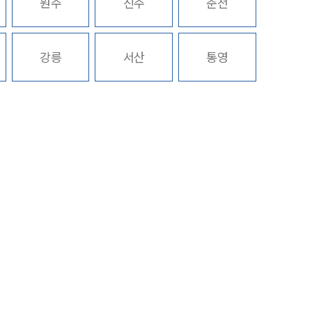
원주
진주
춘천
구성원 소개
강릉
서산
통영
중대재해전문변호사
소식/자료
언론보도
공지사항
법률 블로그
법률서식
뉴스레터/브로슈어
세미나