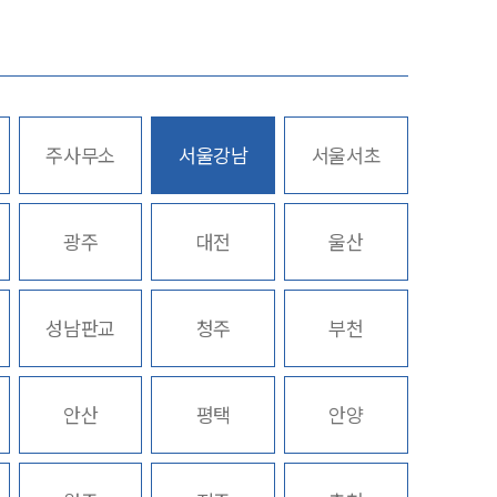
업무사례
주요 업무사례
주사무소
서울강남
서울서초
사례분석/최신동향
스토리
법률정보
광주
대전
울산
법률지식인
고객후기
성남판교
청주
부천
업무분야
안산
평택
안양
산업안전·중대재해그룹 업무
전체