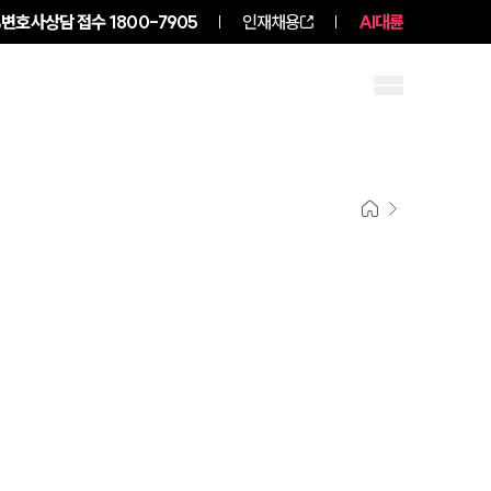
변호사상담 접수
1800-7905
인재채용
AI대륜
구성원 소개
소식/자료
그룹소개
그룹소개
대륜의 강점
오시는 길
글로벌 파트너 로펌
고객의 소리
통합검색
AI대륜