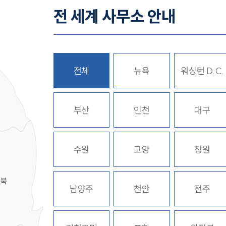
전 세계 사무소 안내
전체
뉴욕
워싱턴 D.C.
히
부산
인천
대구
수원
고양
창원
경북
남양주
천안
전주