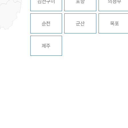
김천구미
포항
의정부
순천
군산
목포
제주