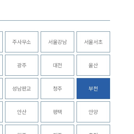
업무사례
주요 업무사례
주사무소
서울강남
서울서초
사례분석/최신동향
스토리
법률정보
광주
대전
울산
법률지식인
고객후기
성남판교
청주
부천
업무분야
안산
평택
안양
산업안전·중대재해그룹 업무
전체