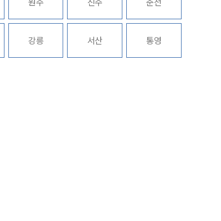
원주
진주
춘천
구성원 소개
강릉
서산
통영
중대재해전문변호사
소식/자료
언론보도
공지사항
법률 블로그
법률서식
뉴스레터/브로슈어
세미나