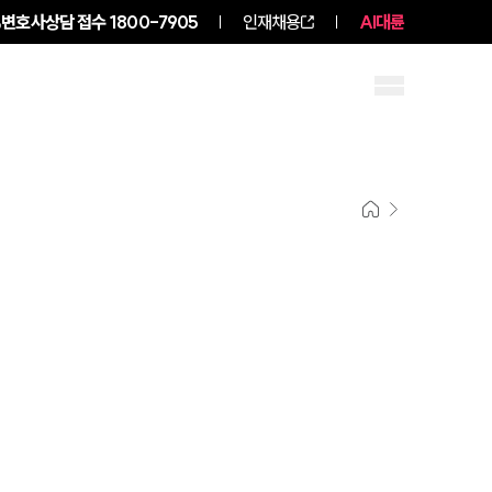
변호사상담 접수
1800-7905
인재채용
AI대륜
구성원 소개
소식/자료
그룹소개
그룹소개
대륜의 강점
오시는 길
글로벌 파트너 로펌
고객의 소리
통합검색
AI대륜