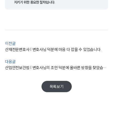
통합검색
지키기 위한 중요한 절차입니다.
AI대륜
업무사례
주요 업무사례
사례분석/최신동향
법률정보
이전글
법률지식인
산재전문변호사 | 변호사님 덕분에 마음 다 잡을 수 있었습니다.
고객후기
다음글
업무분야
산업안전보건법 | 변호사님의 조언 덕분에 올바른 방향을 찾았습니다.
산업안전·중대재해그룹 업무
전체
목록보기
구성원 소개
중대재해전문변호사