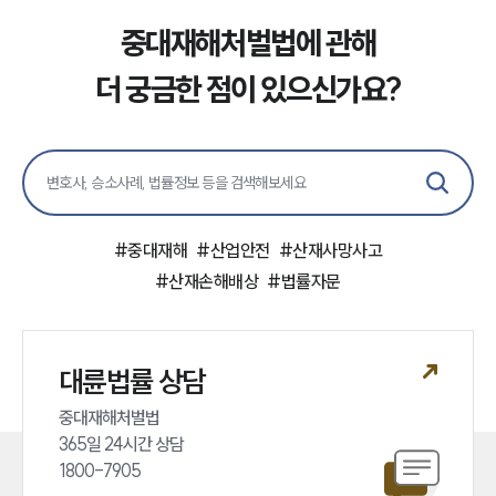
중대재해처벌법에 관해
소식/자료
더 궁금한 점이 있으신가요?
언론보도
공지사항
법률 블로그
법률서식
뉴스레터/브로슈어
세미나
#
중대재해
#
산업안전
#
산재사망사고
#
산재손해배상
#
법률자문
대륜법률상담예약
대륜법률상담예약
대륜법률 상담
중대재해처벌법 

365일 24시간 상담 

1800-7905