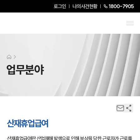
로그인
나의사건현황
1800-7905
업무분야
산재휴업급여
산재휴업급여란 산업재해 발생으로 인해 부상을 당한 근로자가 근로를 