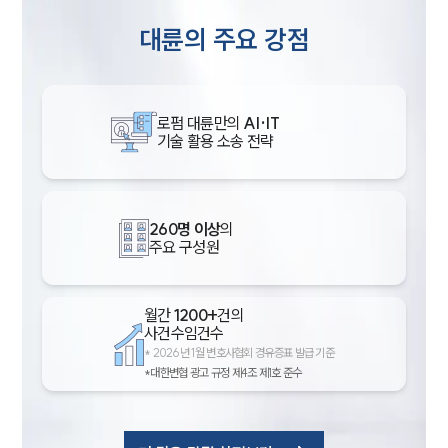
대륜의 주요 강점
로펌 대륜만의
AI·IT
기술 활용 소송 전략
260명 이상
의
주요 구성원
월간
1200+
건의
사건수임건수
*
2026년 1월 변호사협회 경유증표 발급 기준
*대한변협 광고 규정 제4조 제1호 준수