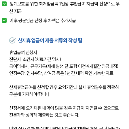
생계보호를 위한 최저임금액 1일당 휴업급여 지급액 산정으로 우
중대재해전문변호사
선 지급
이후 평균임금 산정 후 차액은 추가지급
소식/자료
산재휴업급여 제출 서류와 작성 팁
언론보도
공지사항
휴업급여 신청서
법률 블로그
진단서, 소견서(치료기간 명시)
법률서식
뉴스레터/브로슈어
급여명세서, 근무기록(재해 발생 달 포함 이전 4개월간 임금대장)
세미나
연장수당, 연차수당, 상여금 등은 1년 간 내역 확인 가능한 자료
산재휴업급여를 신청할 경우 요양기간과 실제 휴업일수를 정확히 
대륜법률상담예약
구분해 기재해야 합니다.
대륜법률상담예약
신청서에 오기재된 내역이 많을 경우 지급이 지연될 수 있으므로 
전문가와 상의해 제출하는 것도 좋습니다.
만일 심사 결과 불승인이 되거나 지급이 지연될 경우, 공단 담당자