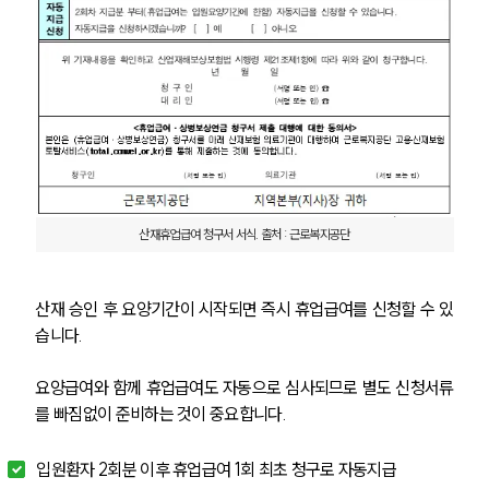
글로벌 파트너 로펌
고객의 소리
통합검색
AI대륜
업무사례
주요 업무사례
사례분석/최신동향
법률정보
산재휴업급여 청구서 서식. 출처 : 근로복지공단
법률지식인
고객후기
산재 승인 후 요양기간이 시작되면 즉시 휴업급여를 신청할 수 있
습니다.
업무분야
요양급여와 함께 휴업급여도 자동으로 심사되므로 별도 신청서류
산업안전·중대재해그룹 업무
를 빠짐없이 준비하는 것이 중요합니다.
전체
입원환자 2회분 이후 휴업급여 1회 최초 청구로 자동지급
구성원 소개