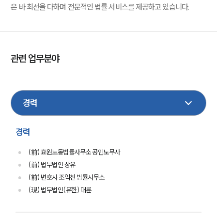
은 바 최선을 다하며 전문적인 법률 서비스를 제공하고 있습니다.
관련 업무분야
노동
형사
민사
손해배상
기업법무
성범죄
산재
음주교통사고
엔터테인먼트
스포츠
행정
보험
법인회생파산
가사
경력
(前) 효원노동법률사무소 공인노무사
(前) 법무법인 상유
(前) 변호사 조익천 법률사무소
(現) 법무법인(유한) 대륜