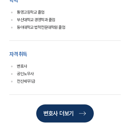
학력
사례분석/최신동향
법률정보
통영고등학교 졸업
법률지식인
고객후기
부산대학교 경영학과 졸업
동아대학교 법학전문대학원 졸업
업무분야
산업안전·중대재해그룹 업무
자격 취득
전체
변호사
공인노무사
구성원 소개
전산세무1급
중대재해전문변호사
소식/자료
변호사 더보기
언론보도
공지사항