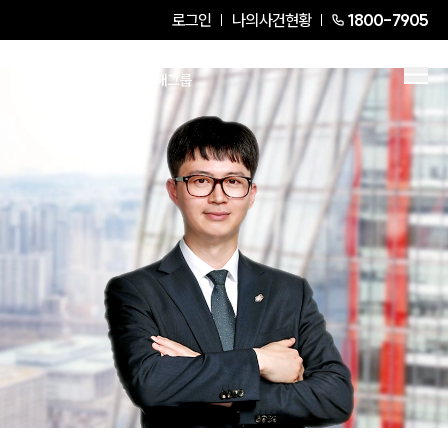
로그인
나의사건현황
1800-7905
조익천
Partner Attorney