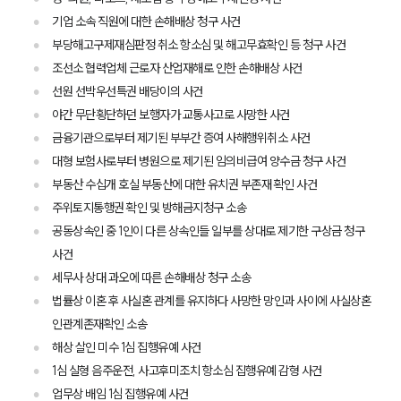
기업 소속 직원에 대한 손해배상 청구 사건
부당해고구제재심판정 취소 항소심 및 해고무효확인 등 청구 사건
조선소 협력업체 근로자 산업재해로 인한 손해배상 사건
선원 선박우선특권 배당이의 사건
야간 무단횡단하던 보행자가 교통사고로 사망한 사건
금융기관으로부터 제기된 부부간 증여 사해행위취소 사건
대형 보험사로부터 병원으로 제기된 임의비급여 양수금 청구 사건
부동산 수십개 호실 부동산에 대한 유치권 부존재 확인 사건
주위토지통행권 확인 및 방해금지청구 소송
공동상속인 중 1인이 다른 상속인들 일부를 상대로 제기한 구상금 청구
사건
세무사 상대 과오에 따른 손해배상 청구 소송
법률상 이혼 후 사실혼 관계를 유지하다 사망한 망인과 사이에 사실상혼
인관계존재확인 소송
해상 살인 미수 1심 집행유예 사건
1심 실형 음주운전, 사고후미조치 항소심 집행유예 감형 사건
업무상 배임 1심 집행유예 사건