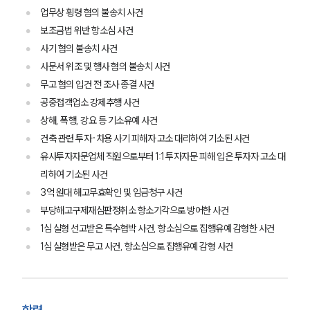
업무상 횡령 혐의 불송치 사건
보조금법 위반 항소심 사건
사기 혐의 불송치 사건
사문서 위조 및 행사 혐의 불송치 사건
무고 혐의 입건 전 조사 종결 사건
공중접객업소 강제추행 사건
그룹소개
상해, 폭행, 강요 등 기소유예 사건
건축 관련 투자·차용 사기 피해자 고소 대리하여 기소된 사건
그룹소개
유사투자자문업체 직원으로부터 1:1 투자자문 피해 입은 투자자 고소 대
대륜의 강점
오시는 길
리하여 기소된 사건
글로벌 파트너 로펌
3억 원대 해고무효확인 및 임금청구 사건
고객의 소리
부당해고구제재심판정취소 항소기각으로 방어한 사건
통합검색
1심 실형 선고받은 특수협박 사건, 항소심으로 집행유예 감형한 사건
AI대륜
1심 실형받은 무고 사건, 항소심으로 집행유예 감형 사건
업무사례
주요 업무사례