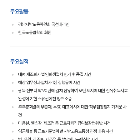
주요활동
경남지방노동위원회 국선대리인
한국노동법학회 회원
주요실적
대형 제조회사 법인회생절차 인가 후 종결 사건
해상 업무상과실치사 1심 집행유예 사건
광복 전부터 약 90년에 걸쳐 점유하여 오던 토지에 대한 점유취득시효
완성에 기한 소유권이전 청구 소송
주주총회결의 부존재, 무효, 대표이사에 대한 직무집행정지 가처분 사
건
미용실, 헬스장, 제조업 등 근로자퇴직급여보장법위반 사건
임금체불 등 근로기준법위반 지방고용노동청 진정 대응 사건
병·의원, 리조트, 제조업 등 부당해고구제신청 사건