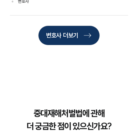
소식/자료
변호사
언론보도
공지사항
법률 블로그
법률서식
변호사 더보기
뉴스레터/브로슈어
세미나
대륜법률상담예약
대륜법률상담예약
중대재해처벌법에 관해
더 궁금한 점이 있으신가요?