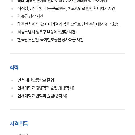
국내 대형 언론사의 인터넷 허위기사 손해배상 및 고소 사건
업무사례
적정성, 상당성이 없는 종교행위, 치료행위로 인한 학대치사 사건
의붓딸 강간 사건
주요 업무사례
R 프랜차이즈, 판매 대리점 계약 위반으로 인한 손해배상 청구 소송
사례분석/최신동향
서울특별시 성북구 부당이득반환 사건
법률정보
법률지식인
한국남부발전, 국가철도공단 공사대금 사건
고객후기
업무분야
학력
산업안전·중대재해그룹 업무
인천 계산고등학교 졸업
전체
연세대학교 경영학과 졸업(경영학사)
연세대학교 법학과 졸업(법학사)
구성원 소개
중대재해전문변호사
자격 취득