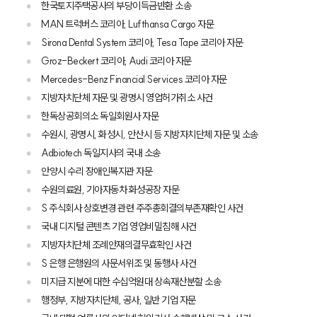
한국토지주택공사의 부당이득금반환 소송
MAN 트럭버스 코리아, Lufthansa Cargo 자문
Sirona Dental System 코리아, Tesa Tape 코리아 자문
Groz-Beckert 코리아, Audi 코리아 자문
Mercedes-Benz Financial Services 코리아 자문
지방자치단체 자문 및 광명시 영업허가취소 사건
한독상공회의소 독일회원사 자문
수원시, 광명시, 화성시, 안산시 등 지방자치단체 자문 및 소송
Adbiotech 독일지사의 국내 소송
안양시 수리 장애인복지관 자문
그룹소개
수원의료원, 기아자동차 화성공장 자문
S 주식회사 상호변경 관련 주주총회결의부존재확인 사건
그룹소개
대륜의 강점
국내 디지털 콘텐츠 기업 영업비밀침해 사건
오시는 길
지방자치단체 조례안재의결무효확인 사건
글로벌 파트너 로펌
S 은행 은행원의 사문서위조 및 동행사 사건
고객의 소리
통합검색
미지급 지분에 대한 수십억원대 상속재산분할 소송
AI대륜
행정부, 지방자치단체, 공사, 일반 기업 자문