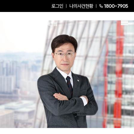
로그인
나의사건현황
1800-7905
장문규
Senior Partner Attorney