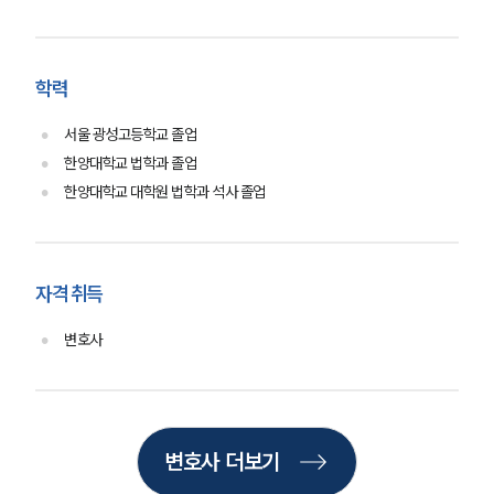
그룹소개
대륜의 강점
오시는 길
글로벌 파트너 로펌
학력
고객의 소리
통합검색
AI대륜
서울 광성고등학교 졸업
한양대학교 법학과 졸업
한양대학교 대학원 법학과 석사 졸업
업무사례
주요 업무사례
사례분석/최신동향
법률정보
자격 취득
법률지식인
고객후기
변호사
업무분야
산업안전·중대재해그룹 업무
변호사 더보기
전체