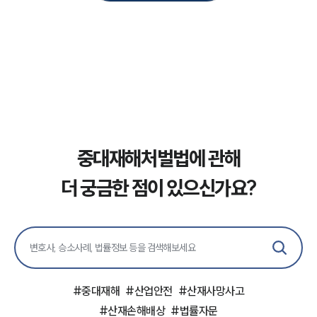
구성원 소개
중대재해전문변호사
소식/자료
언론보도
중대재해처벌법에 관해
공지사항
법률 블로그
더 궁금한 점이 있으신가요?
법률서식
뉴스레터/브로슈어
세미나
대륜법률상담예약
대륜법률상담예약
#
중대재해
#
산업안전
#
산재사망사고
#
산재손해배상
#
법률자문