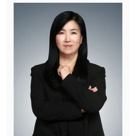
대륜법률상담예약
(garden@sidae.com) [기사전문보기] 대륜 글로벌 파트
를 듣고 뒤쪽 상황을 살피다 앞차가 정지한 사실을 뒤늦게
너 SJKP, 태국 L&P와 맞손…동남아 투자 자문 강화 (바로
알아차려 급제동할 수밖에 없었다고 주장했다. 또 당시 지
대륜법률상담예약
가기)
인과 함께 귀가하던 중이어서 일부러 사고를 낼 이유도 없
었다.법원은 블랙박스 A씨가 고의로 급제동한 것은 아니라
고 판단했다. 경적 소리를 들은 뒤 A씨가 별다른 반응을 보
이지 않았고, 블랙박스 영상도 전방 차량을 늦게 발견했다
는 A씨의 진술과 상당 부분 부합했기 때문이다. 사고 전 위
협운전이나 다툼이 없었던 점도 고려했다.A씨를 대리한 권
민경 법무법인 대륜 변호사는 “보복운전 사건은 운전자의
보복 의도가 객관적인 증거로 입증돼야 한다”며 “블랙박스
영상과 사고 직후 정황, A씨의 짧은 운전 경력과 과거 단독
사고 이력, 초행길 운전 사실 등을 토대로 고의성이 없었다
는 점을 입증했다”고 말했다. 이어 “주변인들의 탄원서를
통해 평소 보복운전을 할 성향이 아니라는 점도 소명해 무
죄 판결을 이끌어냈다”고 덧붙였다. 정철욱 기자 [기사전문
보기] 보복운전 의심받은 20대 무죄…앞차 늦게 발견해 급
제동 (바로가기)