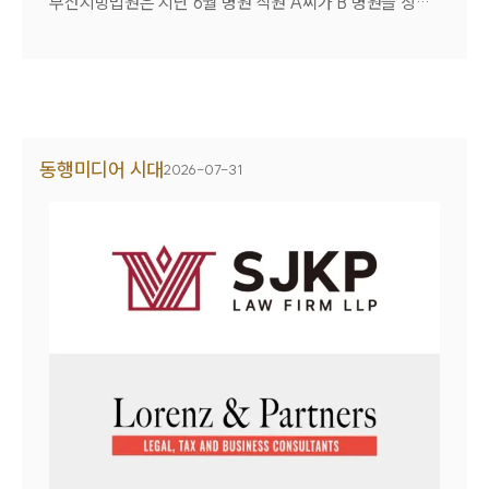
부산지방법원은 지난 6월 병원 직원 A씨가 B 병원을 상대
한다.기업은 △조세조약상 직책과 실제 자격의 일치 여부
로 제기한 해고무효확인 소송에서 원고 승소 판결을 내렸
△실질적인 체류지와 근로 제공지 입증 △보수 지급 주체
다.A씨는 보험 심사 및 진료비 청구 등 업무를 수행한 뒤 관
와 비용 귀속 구조에 대한 점검 등 세 가지 기준에서 내부
리과로 전보돼 병원 전산관리 등 행정업무를 담당해 왔다.
리스크를 점검해야 한다.조약의 보호를 받으려면 사실상의
판결문에 따르면 A씨는 총 10회에 걸쳐 동료 직원들의 아
경영 관여를 넘어, 현지 법률에 따른 적법한 '이사회 구성원'
이디와 비밀번호를 이용해 시스템에 접속하고, 의료기록을
자격을 실제로 갖추고 있어야 한다.이어 체류지와 근로 제
열람했으며, 이로 인해 병원 측으로부터 징계해고 통보를
동행미디어 시대
공지에 대해 명확히 입증하기 위해 이사회 결의록, 출입국
2026-07-31
받았다.A씨는 의료기록을 열람한 사실은 인정하지만 개인
기록, 직무 규정 등을 통해 한국 모기업과 해외 자회사의 업
정보를 외부에 유출하거나 저장·활용한 사실은 없었고 실
무가 시간적·공간적으로 분리돼 있음을 문서로 남겨둬야
제 피해도 발생하지 않았다고 주장했다. 또 약 10년간 성실
한다.아울러 현지 법인이 보수를 지급하더라도 실제 비용을
하게 근무했고 별다른 징계 전력이 없는 만큼 해고는 지나
한국 모회사가 부담하거나 인사평가와 지휘감독이 한국에
치게 무거운 처분이라고 항변했다.법원은 A씨의 손을 들어
서 이뤄진다면, 실질적인 근로 제공지는 한국으로 간주될
줬다. 재판부는 "타인의 계정을 이용해 의료기록을 열람한
가능성이 크다.이번 사건은 개인소득세 분쟁이었지만 해외
사실은 인정된다"면서도 "개인정보를 외부에 유출하거나
경영활동의 형태에 따라서는 기업 차원의 고정사업장(PE)
저장·제공한 정황은 확인되지 않고 실제 손해가 발생했다
인정이나 이전가격 과세 문제로 번질 가능성도 배제하기 어
고 보기 어렵다"고 밝혔다.이어 "병원 역시 계정과 비밀번호
렵다.해외 임원 선임 단계에서부터 조세조약 적용 여부를
를 적절히 관리하지 않아 다른 직원의 계정을 쉽게 사용할
검토하고, 보수 지급 주체와 근무지, 이사회 선임 절차를 서
수 있는 환경을 방치한 책임이 있다"며 "A씨가 약 10년간
로 어긋남 없이 설계해야 이중과세를 피할 수 있다.조세일
성실하게 근무했고 별다른 징계 전력이 없었던 점 등을 고
보 / 법무법인 대륜 박성준 변호사 [기사전문보기] 해외 자