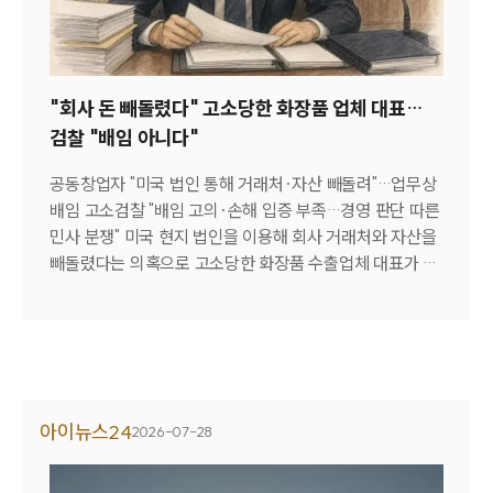
행을 수행했다면 구체적인 사기 수법을 몰랐다 하더라도 전
살펴본 부동산 처분 시기, 연금 수령 계획, 상속·증여 구조,
체 범죄를 실현하려는 의사가 있다고 보아 다른 공범들의
그리고 한·미 세법상 거주자 전환 시점은 결코 개별적인 사
행위에 대해서까지 무거운 형사책임을 지게 되는 것이다.
안이 아니다. 모든 요소가 하나의 톱니바퀴처럼 긴밀하게
나아가 이미 사기 범행이 끝나 입금된 돈을 옮기기만 했으
연결되어 있는 만큼, 특정 자산 하나만을 독립적으로 검토
"회사 돈 빼돌렸다" 고소당한 화장품 업체 대표…
니 단순한 사후 가담이나 방조가 아니냐는 주장 역시 법원
하기보다는 전체 자산 구조 안에서 포괄적이고 유기적으로
검찰 "배임 아니다"
에서는 철저히 배척된다. 보이스피싱 조직은 수사기관의 추
살펴보는 접근이 필요하다. 안정적인 한국 정착을 원한다면
적을 피하고 편취금을 영득하기 위해 피해금을 여러 대포통
최소 6개월에서 1년 전부터 자산 현황을 정리하고 장기적인
공동창업자 "미국 법인 통해 거래처·자산 빼돌려"…업무상
장으로 분산 이체하거나 정상적인 거래를 가장하는 자금 세
자산 이전 계획을 점검하는 것이 바람직하다. 이동오 기자
배임 고소검찰 "배임 고의·손해 입증 부족…경영 판단 따른
탁 과정을 반드시 거친다. 통상적으로 범죄 조직은 자금 세
(canon35@mt.co.kr) [기사전문보기] 성공적인 역이민
민사 분쟁" 미국 현지 법인을 이용해 회사 거래처와 자산을
탁 담당자를 미리 확보한 뒤에야 기망행위, 즉 실제 범행에
을 위한 크로스보더 자산 관리 전략은? (바로가기)
빼돌렸다는 의혹으로 고소당한 화장품 수출업체 대표가 검
착수한다. 따라서 법원은 수거책이나 세탁책의 행위는 범행
찰에서 혐의를 벗었다.28일 법조계에 따르면 수원지검은
의 완성과 이익 실현에 반드시 필요한 본질적 기여에 해당
지난달 11일 업무상배임 혐의를 받던 50대 사업가 A씨에
한다고 판단한다. 본인이 자금 세탁을 돕겠다는 인식하에
대해 증거 불충분을 이유로 불기소 처분을 내렸다.A씨는
가담했다면 피해자의 돈이 계좌로 송금되어 이미 사기가 기
공동창업자인 B씨와 화장품 수출업체를 운영하는 과정에
수에 이른 이후에 구체적인 세탁 행위가 이뤄졌더라도 사기
서 별도의 미국 법인을 설립한 뒤 기존 거래처를 해당 법인
죄의 공범 성립에는 아무런 장애가 되지 않는다. 실제로 필
으로 이전하고, 판매대금을 회사에 지급하지 않아 손해를
아이뉴스24
자가 최근에 진행한 사건 중 보이스피싱 피해금을 자신의
2026-07-28
끼친 혐의로 고소됐다.이에 대해 A씨는 미국 법인은 해외
계좌로 이체받은 뒤 인출해 제3의 계좌로 송금하는 역할을
거래를 안정적으로 유지하기 위해 설립한 정상적인 사업 구
수행한 사례가 있었다. 피고인은 매일 해당 계좌의 출금 가