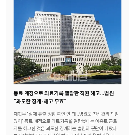
액 공제의 맹점이번 판결의 의미는 단순히 외국에서 세금을
납부했는지가 아니라, 조세조약상 과세권이 애초에 누구에
게 있었는지를 먼저 따졌다는 데 있다.외국납부세액공제는
외국에 세금을 냈다는 사실만으로 당연히 주어지는 것이 아
니라, 그 국가가 조약상 적법한 과세권을 가지고 있었는지
가 전제돼야 한다.원고는 자신이 실질적인 최고경영자인 만
큼 한·중 조세조약 제16조가 정한 '이사회 구성원'에 해당하
고, 따라서 중국에 과세권이 있다고 주장했다.그러나 재판
부는 조세조약상 '이사회 구성원'을 문언 그대로 적법한 이
사 자격을 갖춘 사람으로 한정했고, 한국 세법상 포괄적 개
념인 '임원'으로 확장 해석할 수는 없다고 못 박았다.경제협
력개발기구(OECD) 모델조세협약 제16조 역시 법률상 이
사 자격을 전제로 이사 보수에 대한 과세권을 규율하고 있
동료 계정으로 의료기록 열람한 직원 해고...법원
어, 실질적인 경영 관여만으로는 조약상 보호를 받기 어렵
"과도한 징계·해고 무효”
다.결국 원고가 중국 자회사의 이사로 적법하게 선임된 적
이 없고 보수 수령 기간의 대부분을 한국에 머물렀다는 점
재판부 "실제 유출 정황 확인 안 돼...병원도 전산관리 책임
에서, 해당 보수는 한국에서 이뤄진 근로의 대가로 인정됐
있어" 동료 계정으로 의료기록을 열람했다는 이유로 근로
다.이 판결은 해외 자회사를 둔 기업들에게 경영진 보수 체
자를 해고한 것은 과도한 징계라는 법원의 판단이 나왔다.
계와 세무 신고 절차를 원점에서 다시 들여다볼 것을 요구