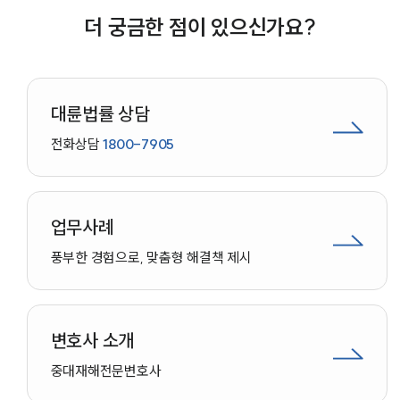
이드라인은 중복상장을 일률적으로 제한하기보다 ‘원칙 금
더 궁금한 점이 있으신가요?
지, 예외 허용’ 원칙을 제시했다. 물적분할로 설립된 자회사
가 중복상장을 추진할 경우 모회사는 주주총회를 통해 일반
주주의 동의를 사실상 받아야 한다. 최대주주와 특수관계인
의 의결권은 3%로 제한되며, 출석 주주의 과반과 발행주
대륜법률 상담
식 총수의 4분의 1 이상 동의를 모두 충족해야 한다.반면 물
적분할이 아닌 일반 자회사는 주주동의가 권고사항으로 운
전화상담
1800-7905
영되지만 이를 이행하지 않을 경우 한국거래소의 심사가 한
층 엄격해질 수 있다. 다만 자회사 자산·매출·영업이익이
모두 모회사 대비 10% 미만인 경우에는 주주동의 요건이
업무사례
면제된다.장 변호사는 기업이 자회사 상장이 모회사와 일반
주주에게 미칠 영향을 충분히 검토하고, 그 과정과 판단 근
풍부한 경험으로, 맞춤형 해결책 제시
거를 객관적으로 설명할 수 있어야 한다고 했다. 배당 확대
와 자사주 소각, 자회사 주식 현물배당 등이 일반주주 보호
방안으로 검토될 수 있으며, 독립적인 위원회를 통한 심의
와 충실한 공시도 거래소 심사에서 긍정적으로 평가받을 수
변호사 소개
있다는 설명이다.한국거래소는 앞으로 자회사의 독립성과
중대재해
전문변호사
투자자 보호 수준을 중심으로 심사를 강화할 것으로 예상된
다. 자회사가 독립적인 사업모델과 수익구조를 갖추고 있는