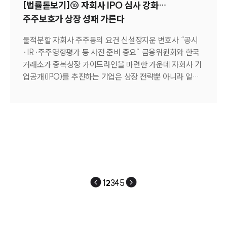
고려해 말단 수거책이나 세탁책에게도 미필적 고의의 법리
[법률돋보기]⑩ 자회사 IPO 심사 강화…
heygong00@kyeonggi.com [기사전문보기] "회사 돈 빼
를 엄격하게 적용하고 있다.”며 “예기치 않게 사건에 연루
주주보호가 상장 성패 가른다
돌렸다" 고소당한 화장품 업체 대표…검찰 "배임 아니다"
되었다면 무작정 억울함만 호소하며 자신도 피해자라는 식
(바로가기)
의 원론적인 대처에 머무르는 것은 매우 위험하다.” 고 전했
물적분할 자회사 주주동의 요건 신설장지운 변호사 “공시
다. 이어 “범죄 수익금을 다루고 있다는 점을 의심하기 충분
·IR·주주영향평가 등 사전 준비 중요” 금융위원회와 한국
한 정황들 속에서 감정적인 부인은 오히려 반성하지 않는
거래소가 중복상장 가이드라인을 마련한 가운데 자회사 기
태도로 비쳐 가중처벌의 빌미가 될 수 있다. 따라서 사건 초
업공개(IPO)를 추진하는 기업은 상장 전략뿐 아니라 일반
기부터 형사 전문 변호사의 조력을 받아 본인의 구체적인
주주 보호와 절차적 정당성 확보에도 더욱 신경 써야 한다
업무 지시 내용, 가담 기간, 취득 수익 등을 객관적으로 분
는 제언이 나왔다.장지운 법무법인 대륜 변호사는 28일 “이
석하고 법리적 다툼의 여지를 치밀하게 준비하는 것이 최악
번 가이드라인은 자회사 상장 자체를 금지하기 위한 제도가
의 결과를 막는 가장 현실적인 방법이다”고 전했다. [기사
아니라 상장 과정에서 일반주주의 권익을 얼마나 충실히 고
전문보기] “고액 알바인 줄”…보이스피싱 수거책, ‘몰랐다’
려했는지를 중요한 심사 요소로 제시한 것”이라고 설명했
통하지 않는 이유 (바로가기)
다.그동안 중복상장은 국내 자본시장의 대표적인 신뢰 저해
요인으로 지적돼 왔다. 기업들은 자금조달과 사업 경쟁력
강화를 위해 자회사 상장을 추진해 왔지만 모회사 핵심 사
1
2
3
4
5
업이 분리되면서 기업가치가 희석되는 이른바 ‘모회사 디스
카운트’를 초래한다는 비판이 이어졌다. 특히 물적분할 이
후 자회사를 상장하는 과정에서 일반주주의 이해관계가 충
분히 반영되지 않았다는 지적도 꾸준히 제기됐다. 이번 가