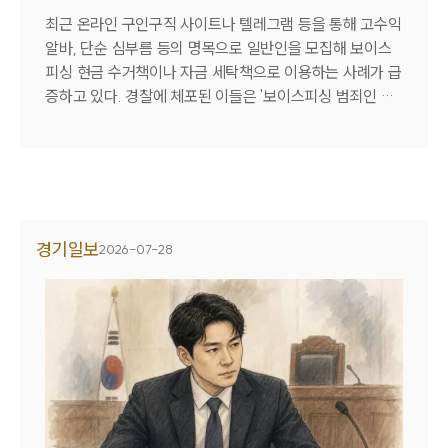
출 방식과 과세 체계에 대한 사전 분석이 필요하다. 미국 사
최근 온라인 구인구직 사이트나 텔레그램 등을 통해 고수익
회보장연금(Social Security)을 비롯한 401(k), IRA 등은
알바, 단순 심부름 등의 명목으로 일반인을 모집해 보이스
한국 정착 이후에도 중요한 자산으로 남는다. 다만 수령 시
피싱 현금 수거책이나 자금 세탁책으로 이용하는 사례가 급
기와 인출 방식에 따라 실제 수령액과 세금 부담에 차이가
증하고 있다. 경찰에 체포된 이들은 '보이스피싱 범죄인 줄
생긴다. 특히 연금은 한국과 미국의 과세 체계가 동시에 적
몰랐다', '지시하는 대로 돈만 이체했을 뿐이다'라며 억울함
용될 수 있는 영역이다. 연금 종류에 따라 어느 국가가 과세
을 호소하곤 한다. 하지만 법원에서는 단순 가담자라 할지
권을 가지는지, 외국납부세액공제 적용이 가능한지 등을 함
라도 보이스피싱 범죄의 중대성을 고려해 무거운 실형을 선
께 검토해야 예상하지 못한 세 부담을 줄일 수 있다.상속과
고하는 경우가 부지기수다. 이같은 변명이 통하지 않는 이
증여 계획 역시 한국 정착 이전에 방향을 정해두는 편이 유
유는 수거책과 세탁책에게도 공범으로서의 책임을 엄격하
리하다. 재산을 물려주는 사람과 받는 사람의 거주지가 한
게 묻는 확고한 법리적 기준이 적용되기 때문이다. 보이스
경기일보
국이냐 미국이냐에 따라 적용되는 법제도와 면세 한도, 행
2026-07-28
피싱 사건에서 가장 빈번하게 다퉈지는 쟁점은 공모공동정
정 절차가 전혀 달라진다. 미국에 있는 자산을 한국 거주 상
범의 성립 여부다. 많은 피의자들이 콜센터 직원처럼 직접
속인이 승계하는 구조는 실무에서 자주 발생하지만, 국경을
피해자를 기망하지 않았고 범행의 전체 계획도 몰랐다며 공
넘는 상속은 준비 절차가 까다롭고 검토할 사항도 많다. 미
범 관계를 부인한다. 그러나 형법상 공모는 사전에 치밀한
국에서 작성한 유언장이나 신탁계약이 있는 경우 국내 상속
전체 모의를 거쳐야만 인정되는 것이 아니다. 대법원은 2인
절차에서 그대로 인정되는지, 별도의 법률 검토가 필요한지
이상이 범죄에 가공할 때 순차적이고 암묵적인 의사의 결합
부터 확인해야 한다. 상속과 증여를 전체적인 자산 이전 계
만으로도 공모관계가 성립한다고 본다. 즉 자신이 조직적
획 안에서 하나로 묶어 설계해야만 향후 불필요한 법적 분
범죄의 분업화된 한 역할을 담당하고 있음을 인식한 채 범
쟁을 방지하고 세금 부담을 합리적으로 낮출 수 있다.앞서