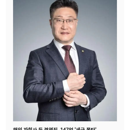
로펌과의 업무협약(MOU)도 확대하고 있다.단일 사건에
송무 변호사와 외국변호사, 행정제재·관세·세무 전문가가
한 팀으로 협업하는 점도 특징이다. 이에 따라 다국어 소통
과 국제 중재, 복합적인 관세·형사 리스크 해결을 통합 처
리할 수 있다. TF 그룹장은 해기사(항해사·기관사·운항사
등) 자격과 싱가포르 외국법자문사(FLC) 자격을 보유한
박동일 변호사가 맡았다. 부산고법 판사 출신으로 대한상사
중재원 중재인으로 활동하는 김낙형 변호사, 국제조세·관
세 이슈를 전담하는 박성준 변호사, 국제중재·국제투자분
쟁(ISDS)·미국 소송 등의 경험을 갖춘 원정연 외국변호사
(미국 뉴욕주)도 TF에 합류했다.이와 함께 각각 러시아와
중국 변호사 자격이 있는 김민수 변호사, 장진얼 외국변호
사와 형사·민사·행정 분야 전문 변호사인 최광현 변호사
등도 함께한다.대륜은 해사법원 개원으로 국내 해운·조선·
물류 기업이 해외 법원이나 영국·싱가포르 중재기관에 의
존하던 구조에서 벗어나 국내에서 더 신속하고 효율적으로
분쟁을 해결할 수 있을 것으로 보고 있다. 로펌 업계도 단순
송무 중심에서 다국어 분쟁 처리 능력과 국제관할 소송 역
해외 자회사 둔 경영진, 147억 '세금 폭탄'...