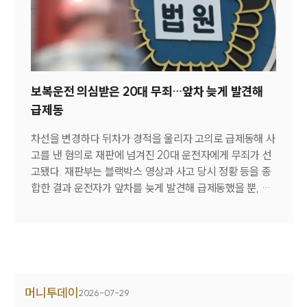
업무분야
규제 대응, 독점금지법 관련 분쟁 해결, 상호 고객 의뢰 및
산업안전·중대재해그룹 업무
공동 대리 등 다양한 분야에서 협력하기로 했다.기업 고객
전체
에게 법률과 금융, 전략 자문을 결합한 원스톱 서비스를 제
공해 태국 진출 과정에서 발생할 수 있는 규제 리스크를 줄
이고 현지 안착을 지원한다는 계획이다.틸 모르슈타트
구성원 소개
보복운전 의심받은 20대 무죄…앞차 늦게 발견해
L&P 대표는 "글로벌 경쟁력을 갖춘 SJKP와 함께 한국 기
급제동
업들의 성공적인 태국 진출을 지원하게 돼 뜻깊다"며 "현지
중대재해전문변호사
규제 대응 경험과 SJKP의 크로스보더 자문 역량을 결합해
차선을 변경하다 뒤차가 경적을 울리자 고의로 급제동해 사
기업에 최적의 서비스를 제공하겠다"고 말했다.김국일 대
고를 낸 혐의로 재판에 넘겨진 20대 운전자에게 무죄가 선
소식/자료
륜 대표는 "글로벌 비즈니스에서는 현지 규제를 정확히 이
고됐다. 재판부는 블랙박스 영상과 사고 당시 정황 등을 종
해하고 최적의 투자 구조를 설계하는 것이 중요하다"며 "이
합한 결과 운전자가 앞차를 늦게 발견해 급제동했을 뿐, 고
언론보도
번 협약을 계기로 태국과 동남아시아 진출을 추진하는 국내
의성이 없다고 판단했다.30일 법조계에 따르면 대구지법
공지사항
기업들에게 더욱 폭넓은 글로벌 법률 서비스를 제공할 수
법률 블로그
은 지난 6월 특수폭행, 특수재물손괴 혐의로 기소된 20대
있게 됐다"고 말했다.SJKP는 지난해 미국 뉴욕에 설립된
법률서식
A씨에게 무죄를 선고했다.A씨는 지난해 2월 대구 동구 한
이후 국제 분쟁, 투자, 조세 분야를 중심으로 글로벌 로펌
뉴스레터/브로슈어
도로에서 차선을 변경하던 중 뒤따르던 차의 운전자 B씨가
및 컨설팅 기업들과 협력을 확대하고 있다. 대륜은 SJKP를
세미나
경적을 길게 울리자 고의로 급제동해 사고를 일으킨 혐의를
비롯한 글로벌 네트워크를 기반으로 국내 기업의 해외 진출
받았다. 이 사고로 B씨와 동승자가 상해를 입었다.재판에서
머니투데이
2026-07-29
지원을 강화할 방침이다.황정원 기자
A씨는 혐의를 부인했다. 그는 차선을 변경한 뒤 경적 소리