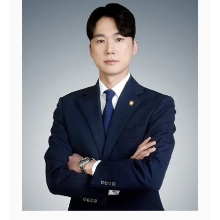
조였으며, 거래처 이관 역시 기존 바이어와의 계약을 유지
능 여부를 테스트하고 텔레그램을 통한 윗선의 세세한 지시
하기 위한 경영상 판단이었다고 반박했다.또 판매대금이 지
와 엄격한 동선 통제하에 이체증을 보고했다. 재판 과정에
급되지 않은 것은 미국 현지 창고에 보관 중인 재고가 판매
서 피고인은 범행을 공모한 적이 없으므로 사후공범 내지
되지 않아 정산이 늦어진 것일 뿐 회사 자산을 유용하거나
단순 방조범에 불과하다고 항변했다. 나아가 입금된 돈이
빼돌린 사실은 없다고 주장했다.검찰은 수사 결과 A씨의
범죄수익인 줄 전혀 몰랐으며 적법한 재산으로 가장할 목적
업무상배임 혐의를 인정하기 어렵다고 판단했다.검찰은 거
도 없었다며 혐의를 완강히 부인했다. 그러나 법원의 판단
래 구조 변경과 판매대금 미지급 사실만으로는 회사에 손해
은 단호했다. 법원은 피고인이 수행한 자금 세탁 행위가 보
를 끼치려는 배임의 고의를 인정하기 어렵고, 회사 재산을
이스피싱 범행의 완성과 이익 실현에 반드시 필요한 본질적
사적으로 취득하거나 회사에 손해를 입혔다는 점을 뒷받침
기여에 해당한다고 보며 사기죄의 공동정범으로 인정했다.
할 객관적인 증거도 부족하다고 봤다.아울러 이번 사건은
또한 피고인이 은밀히 지시를 받고 업무 난이도에 비해 지
공동사업 과정에서 발생한 사업 운영과 정산을 둘러싼 갈등
나치게 고액의 보수를 받은 것과 함께 스스로도 보이스피싱
으로, 형사사건보다는 민사상 분쟁의 성격이 강하다고 판단
자금임을 의심했던 점 등을 종합하여 피고인에게 사회통념
해 A씨를 불기소 처분했다.A씨를 대리한 법무법인 대륜의
상 해당 자금이 불법 자금임을 충분히 인지한 미필적 고의
서봉하 변호사는 "해외 법인을 활용한 수출 사업은 국내 법
가 있었다고 판단했다. 이를 바탕으로 법원은 피고인이 범
인과 현지 법인 간 거래 구조가 복잡해 경영상 판단이 형사
죄수익이라는 점을 명확히 인식하고 이를 가장할 목적이 있
분쟁으로 이어지는 사례가 적지 않다"며 "이번 사건은 미국
었다고 보아 유죄를 선고했다. 법무법인 대륜 임다온 변호
법인 설립 경위와 실제 거래 구조, 재고 관리 과정 등을 객
사는 “이처럼 단순한 고액 알바인 줄 알고 뛰어들었다 하더
관적 자료로 소명해 경영상 판단과 업무상배임은 구별돼야
라도 수사기관과 법원은 보이스피싱 범죄의 특성과 해악을
한다는 점을 인정받은 사례"라고 말했다. 공혜린 기자