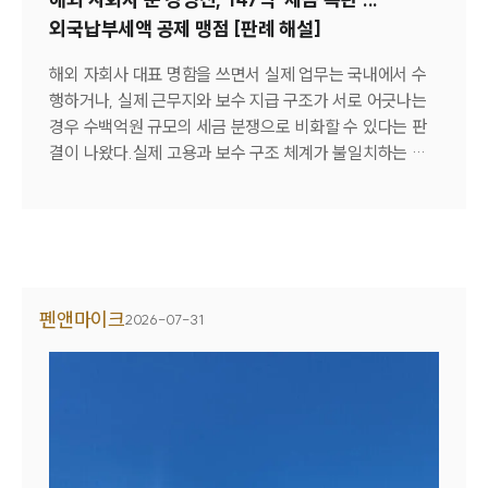
량을 갖춘 전담 TF 중심 체제로 재편될 것이라고 전망했다.
외국납부세액 공제 맹점 [판례 해설]
박동일 변호사는 "해사국제상사법원은 국내 기업의 법률
비용 부담을 줄이고 권리 구제의 기회를 제공할 것"이라며
해외 자회사 대표 명함을 쓰면서 실제 업무는 국내에서 수
"선제적으로 구축한 인프라와 글로벌 인력을 바탕으로 기
행하거나, 실제 근무지와 보수 지급 구조가 서로 어긋나는
업 고객이 안심하고 경영에 집중할 수 있도록 원스톱 해사
경우 수백억원 규모의 세금 분쟁으로 비화할 수 있다는 판
법무 파트너 역할을 다하겠다"고 했다. 박선우 기자
결이 나왔다.실제 고용과 보수 구조 체계가 불일치하는 이
(closely@bloter.net) [기사전문보기] [해사법원 ON]②
같은 관행에 법원이 제동을 걸었다. 재판부는 이중과세 방
대륜, 해외 네트워크·다국어로 국제 해사법무 강화 (바로가
지를 위한 외국납부세액공제의 인정 요건을 엄격히 해석해
기)
야 한다고 판단했다.수원지방법원은 최근 한국법인 회장 A
씨가 2019년∼2021년 귀속 종합소득세 합계 147억여원의
부과처분을 취소해달라며 과세관청을 상대로 낸 소송
(2025구합61063)에서 과세청의 손을 들어줬다.A씨는 중
펜앤마이크
2026-07-31
국 자회사의 실질 경영자로 활동하며 받은 약 270억원의
보수에 대해 현지에서 약 114억원의 소득세를 납부했다.A
씨는 이후 국내 종합소득세 신고 과정에서 이를 '외국납부
세액'으로 전액 공제받고자 했다. 그러나 과세관청은 이를
받아들이지 않고 약 147억원을 추가로 부과했고, 법원 역시
그 처분이 적법하다고 판단했다.◆ 핵심 쟁점...외국납부세