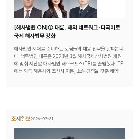
쿠팡 측이 절차적 항변과 한국법 적용 문제 등을 포함한 소
송 기각 논리를 예고한 만큼, 재판부가 대면 심리를 통해 주
요 쟁점을 먼저 정리하려는 것으로 보고 있다.이번 기일 지
정으로 쿠팡 측의 소송 기각 신청서 제출도 사전변론회의
[해사법원 ON]② 대륜, 해외 네트워크·다국어로
이후 이뤄질 전망이다. 양측이 합의하지 못한 답변서 제출
국제 해사법무 강화
기한과 분량 등 향후 소송 일정 역시 이날 재판부가 정리할
예정이다.원고 측은 사전변론회의를 앞두고 대응 전략 마련
해사법원 시대를 준비하는 로펌들의 대응 전략을 살펴봅니
에 착수했다. 원고 측을 대리하는 SJKP 관계자는 “재판부
다. 법무법인 대륜은 2028년 3월 해사국제상사법원 개원
가 사건을 서면만으로 처리하지 않고 직접 쟁점을 살펴보겠
에 맞춰 지난달 해사법원 태스크포스(TF)를 출범했다. TF
다는 취지로 이해하고 있다”며 “회의를 통해 재판부가 중요
에는 외국 해운사와 조선사 자문, 소송 경험을 갖춘 해양 법
하게 보는 쟁점을 파악해 답변서 논리를 보강하고 신규 대
무 전문가와 영어·중국어·일본어·러시아어·베트남어 등
표원고 추가 준비에도 활용할 계획”이라고 말했다.김한영
다국어 소통이 가능한 인력을 전면에 배치했다. 해외 네트
(kor_eng@edaily.co.kr) [기사전문보기] 이데일리 - 쿠
워크와 다국적 전문 인력을 연계해 국제 해사법무 서비스를
팡 美 집단소송 첫 사전변론 9월 1일 개최…재판부, 대면 심
강화하겠다는 구상이다.대륜은 현장 대응력과 글로벌 융합
리 진행 (바로가기) 리걸타임즈 - '개인정보 유출' 美 쿠팡
자문 시스템을 차별화된 경쟁력으로 내세운다. 해사법원 설
상대 집단 손배소 사전변론회의 열린다 (바로가기) 아주경
립 예정지인 부산과 인천에 거점 사무소를 두고 사건 초기
조세일보
2026-07-31
제 - [로펌라운지] 쿠팡 美 집단소송 첫 사전변론회의 열린
대응과 증거 보존이 즉각 이뤄지도록 했다. 해외 네트워크
다…대륜 SJKP "전면 대응 나설 것" (바로가기)
확장 작업도 진행 중이다. 주요 중재기관이 위치한 싱가포
르와 상하이, 런던 등에 현지 사무소 설립을 추진하고 해외