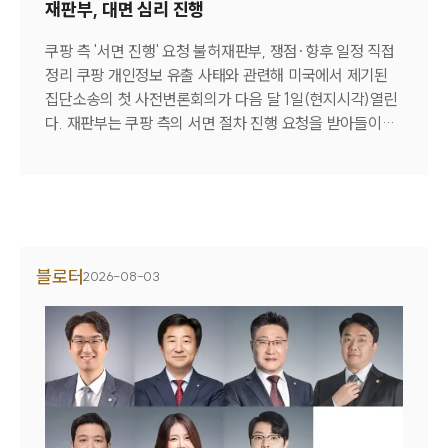
재판부, 대면 심리 진행
쿠팡 측 '서면 진행' 요청 불허재판부, 쟁점·향후 일정 직접
정리 쿠팡 개인정보 유출 사태와 관련해 미국에서 제기된
집단소송의 첫 사전변론회의가 다음 달 1일(현지시각)열린
다. 재판부는 쿠팡 측의 서면 절차 진행 요청을 받아들이지
않고 직접 대면 심리를 진행하기로 했다. 3일 법조계에 따
르면 미국 뉴욕 동부연방지방법원은 오는 9월 1일 오후 1시
(현지시간) 쿠팡 개인정보 유출 관련 집단소송의 첫 사전변
론회의를 대면 방식으로 진행하기로 했다.사건을 담당하는
앤 M. 도넬리 판사는 당초 쿠팡 측이 요청한 사전회의 생략
및 소송 기각 신청을 위한 서면 제출 일정 지정 요청을 받아
블로터
2026-08-03
들이지 않고 양측이 출석하는 대면 회의를 열도록 명령했
다.미국 연방법원의 사전변론회의는 본격적인 서면 공방에
앞서 판사가 당사자들을 직접 불러 쟁점을 정리하고 향후
심리 일정을 조율하는 절차다. 한국 민사소송의 변론준비기
일과 유사한 성격으로, 향후 다툴 쟁점을 정리하고 서면 제
출 일정과 범위 등을 결정하는 역할을 한다.법조계에서는
이번 사건이 다수의 피해자가 참여한 국제 집단소송인 데다