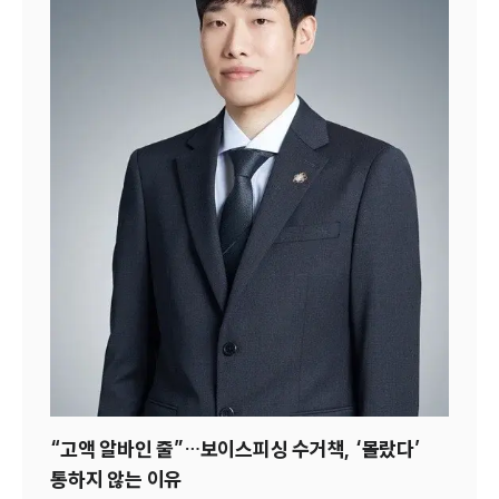
다. 신탁은 재산을 신탁 명의로 관리하면서 상속 절차를 간
소화하고 자산 승계를 계획하기 위해 미국에서 널리 활용되
는 제도로, 상속재산이 법원의 검인절차(Probate)를 거치
지 않도록 생전신탁을 설정하는 경우가 많다. 다만 한국에
서는 신탁 구조에 대한 법적 해석과 세무상 판단이 미국과
다를 수 있어 한국 정착 이전에 관련 내용을 점검해둬야 한
다.많은 이들이 자산의 대략적인 규모는 파악하고 있지만,
명의 구조와 보유 형태까지 체계적으로 정리해둔 경우는 드
물다. 미국 부동산은 한국 정착 과정에서 비중이 큰 자산 중
하나로 꼽힌다. 부동산은 보유 여부보다 처분 시점이 관건
이다. 한국 세법상 거주자로 전환되기 전에 매각하는 경우
와 이후 매각하는 경우는 검토해야 할 세무 이슈와 신고 범
위가 달라질 수 있다.한국 세법상 거주자로 전환된 이후에
는 미국 부동산에서 발생하는 임대소득과 양도소득을 미국
뿐 아니라 한국 국세청에도 함께 신고해야 하는 의무가 발
생한다. 따라서 부동산 처분 시기와 보유 전략은 시장 상황
뿐만 아니라, 미국 영주권·시민권 유지 여부에 따른 한·미
“고액 알바인 줄”…보이스피싱 수거책, ‘몰랐다’
양국의 세법상 지위 변화 및 신고 의무까지 종합적으로 고
통하지 않는 이유
려해서 세워야 한다.노후 생활의 기반인 미국 연금 역시 인