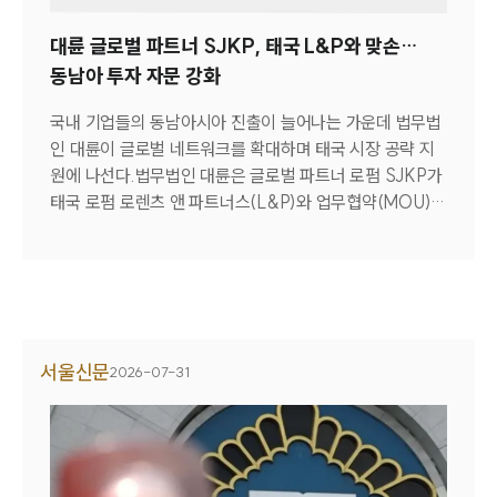
려하면 사회통념상 근로관계를 계속할 수 없을 정도로 신뢰
회사 둔 경영진, 147억 '세금 폭탄'...외국납부세액 공제 맹
관계가 훼손됐다고 보기 어렵다"고 판단했다.A씨를 대리한
그룹소개
대륜 글로벌 파트너 SJKP, 태국 L&P와 맞손…
점 [판례 해설] (바로가기)
법무법인(로펌) 대륜 윤경원 변호사는 “비위행위가 있었다
동남아 투자 자문 강화
는 사실만으로 해고를 정당화할 수는 없고, 실제 피해 발생
그룹소개
대륜의 강점
여부와 근로자의 근무 이력까지 종합적으로 따져야 한다는
국내 기업들의 동남아시아 진출이 늘어나는 가운데 법무법
오시는 길
점을 강조했다”며 “사용자가 관리 소홀의 책임은 외면한 채
인 대륜이 글로벌 네트워크를 확대하며 태국 시장 공략 지
글로벌 파트너 로펌
그 부담을 근로자 개인에게만 전가해 해고로 대응하는 관행
원에 나선다.법무법인 대륜은 글로벌 파트너 로펌 SJKP가
고객의 소리
에 제동을 건 판결이라는 점에서 의미가 크다”고 설명했다.
태국 로펌 로렌츠 앤 파트너스(L&P)와 업무협약(MOU)을
통합검색
박명훈 기자 parkmh1998@naver.com [기사전문보기]
AI대륜
체결하고 한국 기업의 태국 및 동남아시아 시장 진출을 위
동료 계정으로 의료기록 열람한 직원 해고...법원 "과도한
한 크로스보더 법률·투자 자문 역량을 강화한다고 30일 밝
징계·해고 무효” (바로가기)
혔다.지난 13일 화상으로 열린 협약식에는 김국일 대륜 대
업무사례
표, 박동일 대표와 틸 모르슈타트 L&P 대표변호사가 참석
했다.1995년 설립된 L&P는 태국 방콕을 비롯해 독일 베를
주요 업무사례
사례분석/최신동향
린, 홍콩, 베트남 호찌민 등에서 활동하는 로펌이다. 태국
서울신문
2026-07-31
법률정보
외국인사업법(FBA)에 따른 투자 구조 설계와 제조시설 설
법률지식인
립, 인허가 및 행정 절차, 외국인 직접투자(FDI), 규제 준수
고객후기
분야를 강점으로 두고 있다.양사는 이번 협약을 통해 인수
합병(M&A) 거래 구조 설계와 국제 조세 계획 등 금융·법
률 자문, 국경 간 투자 구조 설계, 외국인 직접투자 및 현지