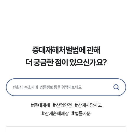
구성원 소개
중대재해전문변호사
소식/자료
중대재해처벌법에 관해
언론보도
공지사항
더 궁금한 점이 있으신가요?
법률 블로그
법률서식
뉴스레터/브로슈어
세미나
대륜법률상담예약
#
중대재해
#
산업안전
#
산재사망사고
대륜법률상담예약
#
산재손해배상
#
법률자문