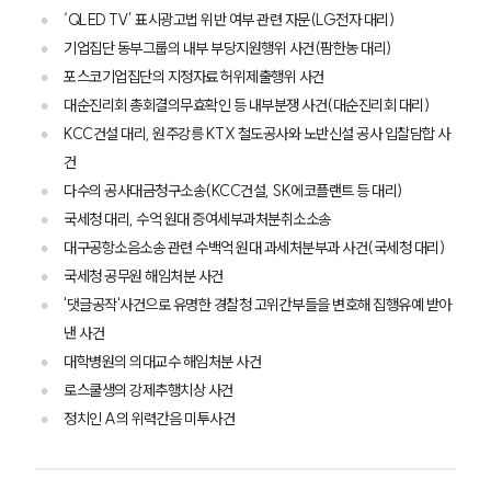
‘QLED TV’ 표시광고법 위반 여부 관련 자문(LG전자 대리)
기업집단 동부그룹의 내부 부당지원행위 사건(팜한농 대리)
포스코기업집단의 지정자료 허위제출행위 사건
대순진리회 총회결의무효확인 등 내부분쟁 사건(대순진리회 대리)
KCC건설 대리, 원주강릉 KTX 철도공사와 노반신설 공사 입찰담합 사
건
다수의 공사대금청구소송(KCC건설, SK에코플랜트 등 대리)
국세청 대리, 수억 원대 증여세부과처분취소소송
대구공항소음소송 관련 수백억 원대 과세처분부과 사건(국세청 대리)
국세청 공무원 해임처분 사건
'댓글공작'사건으로 유명한 경찰청 고위간부들을 변호해 집행유예 받아
낸 사건
대학병원의 의대교수 해임처분 사건
로스쿨생의 강제추행치상 사건
그룹소개
정치인 A의 위력간음 미투사건
그룹소개
대륜의 강점