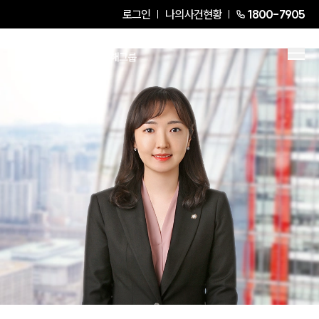
로그인
나의사건현황
1800-7905
김유정
Partner Attorney