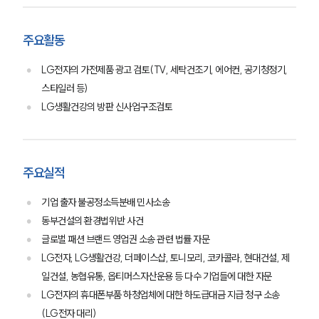
주요활동
LG전자의 가전제품 광고 검토(TV, 세탁건조기, 에어컨, 공기청정기,
스타일러 등)
LG생활건강의 방판 신사업구조검토
주요실적
기업 출자 불공정소득분배 민사소송
동부건설의 환경법위반 사건
글로벌 패션 브랜드 영업권 소송 관련 법률 자문
LG전자, LG생활건강, 더페이스샵, 토니모리, 코카콜라, 현대건설, 제
일건설, 농협유통, 옵티머스자산운용 등 다수 기업들에 대한 자문
LG전자의 휴대폰부품 하청업체에 대한 하도급대금 지급 청구 소송
(LG전자 대리)