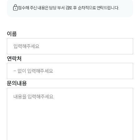
고객후기
접수해 주신 내용은 담당 부서 검토 후 순차적으로 연락드립니다.
업무분야
이름
산업안전·중대재해그룹 업무
전체
연락처
구성원 소개
중대재해전문변호사
문의내용
소식/자료
언론보도
공지사항
법률 블로그
법률서식
뉴스레터/브로슈어