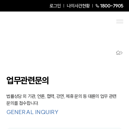
로그인
나의사건현황
1800-7905
그룹소개
그룹소개
대륜의 강점
오시는 길
글로벌 파트너 로펌
고객의 소리
통합검색
AI대륜
업무관련문의
업무사례
법률상담 외 기관, 언론, 협력, 강연, 제휴 문의 등 대륜의 업무 관련
문의를 접수합니다.
주요 업무사례
GENERAL INQUIRY
사례분석/최신동향
법률정보
법률지식인