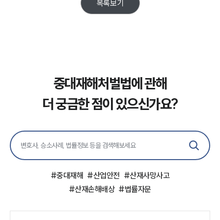
법률정보
목록보기
법률지식인
고객후기
업무분야
산업안전·중대재해그룹 업무
중대재해처벌법에 관해
전체
더 궁금한 점이 있으신가요?
구성원 소개
중대재해전문변호사
소식/자료
#
중대재해
#
산업안전
#
산재사망사고
#
산재손해배상
#
법률자문
언론보도
공지사항
법률 블로그