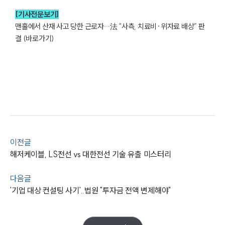
[기사전문보기]
맨홀에서 산재 사고 당한 근로자…法 “사측, 치료비·위자료 배상” 판
결 (바로가기)
그룹소개
그룹소개
대륜의 강점
오시는 길
글로벌 파트너 로펌
고객의 소리
이전글
통합검색
해저케이블, LS전선 vs 대한전선 기술 유출 미스터리
AI대륜
다음글
업무사례
'기업 대상 컨설팅 사기'..법원 "투자금 전액 변제해야"
주요 업무사례
사례분석/최신동향