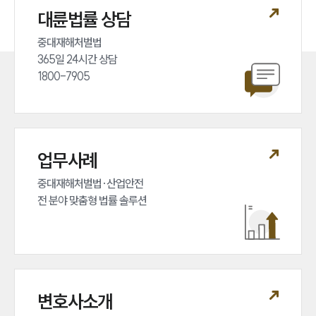
법률서식
대륜법률 상담
뉴스레터/브로슈어
세미나
중대재해처벌법 

365일 24시간 상담 

대륜법률상담예약
1800-7905
대륜법률상담예약
업무사례
중대재해처벌법·산업안전 

전 분야 맞춤형 법률 솔루션
변호사소개