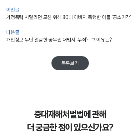
업무사례
이전글
가정폭력 시달리던 모친 위해 80대 아버지 폭행한 아들 ‘공소기각’
주요 업무사례
사례분석/최신동향
다음글
법률정보
법률지식인
개인정보 무단 열람한 공무원 대법서 '무죄'…그 이유는?
고객후기
목록보기
업무분야
산업안전·중대재해그룹 업무
전체
구성원 소개
중대재해처벌법에 관해
중대재해전문변호사
더 궁금한 점이 있으신가요?
소식/자료