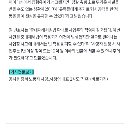
이어 "1심에서 집행유예가 선고됐지만, 검찰 측 항소로 무거운 처벌을
받을 수도 있는 상황이었다"며 "유족들에게 추가로 형사공탁을 한 점
등을 들어 원심을 유지할 수 있었다"라고 밝혔습니다.
길 변호사는 "중대재해처벌법 확대로 사업주의 책임이 강화됐다. 이번
사건은 중대재해법이 적용되기 이전에 발생했지만 앞으로 일어나는
사업장 사고에 대해서는 법 적용을 피할 수 없다"며 "사망자 발생 시 사
업주는 1년 이상 징역 또는 10억 원 이하의 벌금에 처할 수 있으니 주의
가 필요하다"고 덧붙였습니다.
그룹소개
[기사전문보기]
공사 현장서 노동자 사망..하청업 대표 2심도 '집유' (바로가기)
그룹소개
대륜의 강점
오시는 길
글로벌 파트너 로펌
고객의 소리
통합검색
AI대륜