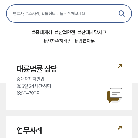
언론보도
공지사항
법률 블로그
법률서식
#
중대재해
#
산업안전
#
산재사망사고
뉴스레터/브로슈어
#
산재손해배상
#
법률자문
세미나
대륜법률상담예약
대륜법률 상담
대륜법률상담예약
중대재해처벌법 

365일 24시간 상담 

1800-7905
업무사례