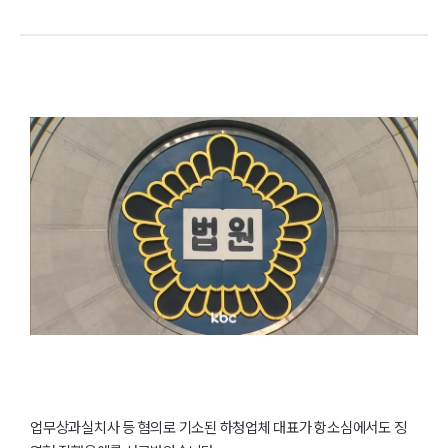
업무상과실치사 등 혐의로 기소된 하청업체 대표가 항소심에서도 징