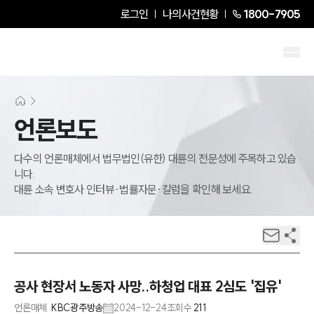
로그인
나의사건현황
1800-7905
언론보도
다수의 언론매체에서 법무법인(유한) 대륜의 전문성에 주목하고 있습
니다.
대륜 소속 변호사 인터뷰·법률자문·칼럼을 확인해 보세요.
공사 현장서 노동자 사망..하청업 대표 2심도 '집유'
언론매체
KBC광주방송
2024-12-24
조회수
211