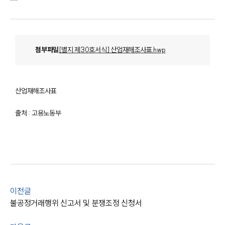
첨부파일
[별지 제30호서식] 산업재해조사표.hwp
산업재해조사표
출처 : 고용노동부
이전글
불공정거래행위 신고서 및 분쟁조정 신청서