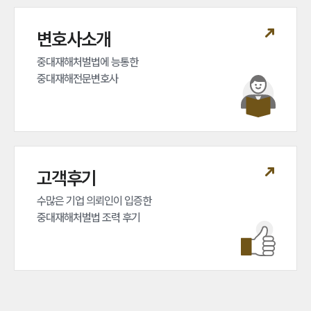
변호사소개
구성원 소개
중대재해처벌법에 능통한 

중대재해전문변호사
중대재해전문변호사
소식/자료
언론보도
공지사항
법률 블로그
고객후기
법률서식
뉴스레터/브로슈어
수많은 기업 의뢰인이 입증한 

세미나
중대재해처벌법 조력 후기
대륜법률상담예약
대륜법률상담예약