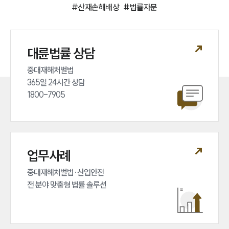
그룹소개
#
산재손해배상
#
법률자문
대륜의 강점
오시는 길
글로벌 파트너 로펌
고객의 소리
대륜법률 상담
통합검색
AI대륜
중대재해처벌법 

365일 24시간 상담 

업무사례
1800-7905
주요 업무사례
사례분석/최신동향
법률정보
법률지식인
업무사례
고객후기
중대재해처벌법·산업안전 

전 분야 맞춤형 법률 솔루션
업무분야
산업안전·중대재해그룹 업무
전체